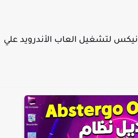
Abstergo O بديل فونيكس لتشغيل العاب الأندرويد علي