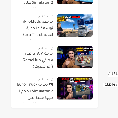
Simulator 2 على
محاكي GameHub
منذ عام
خريطة ProMods:
توسعة ملحمية
لعالم Euro Truck
Simulator 2 أخر
منذ عام
إصدار
جربت GTA V على
محاكي GameHub
(آخر تحديث)
ت والأضافات
منذ عام
، واطلق
🚛 تجربة Euro Truck
Simulator 2 بحجم 1
جيجا فقط على
محاكي GameHub