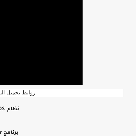
روابط تحميل الب
نظام Abstergo OS نسختين :
برنامج winrar لفك الضغط :