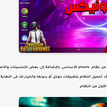
اليوم سوف نتعرف علي نظام Abstergo OS وهو نظام معدل من نظام phonix الأساسى بالإضافة إلى بعض التحسينا
 تحميل النظام بتطبيقات جوجل أو بدونها والخيار لك فى النهاية 