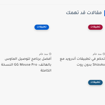
قالات قد تهمك
تطبيقات
تطبيقات
نذ عام
منذ عام
م في تطبيقات أندرويد مع
أفضل برنامج لتوصيل الماوس
S بدون روت
بالهاتف: GG Mouse Pro النسخة
الكاملة
تطبيقات