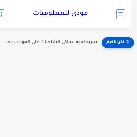
مودى للمعلوميات
تجربة لعبة محاكى الشاحنات على الهواتف بحجم 1 جيجا محاكى...
📁 آخر الأخبار