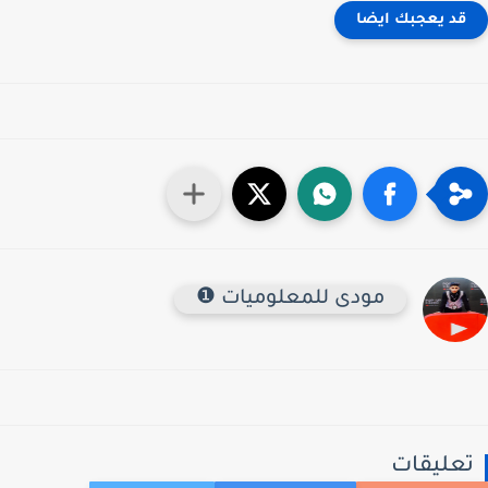
قد يعجبك ايضا
مودى للمعلوميات ❶
عليقات