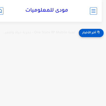
مودى للمعلوميات
لعبة One State RP Mobile – تجربة حياة واقعية كاملة...
📁 آخر الأخبار