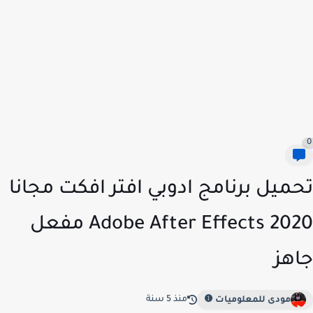
ميل برنامج ادوبي افتر افكت مجانا
Adobe After Effects 2020 مفعل
هز
منذ 5 سنة
مودى للمعلوميات ❶