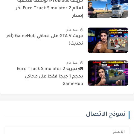
خريطة ProMods: توسعة ملحمية
لعالم Euro Truck Simulator 2 أخر
إصدار
منذ عام
جربت GTA V على محاكي GameHub (آخر
تحديث)
منذ عام
🚛 تجربة Euro Truck Simulator 2
بحجم 1 جيجا فقط على محاكي
GameHub
نموذج الاتصال