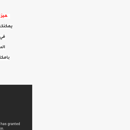
م
ميزا
يمكنك 
في 
الس
بامكا