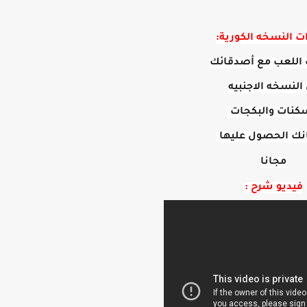
ت النسخه الكورية:
اللعب مع أصدقائك
النسخه الاجنبيه
كنات والبكجات
نك الحصول عليها
مجانا
فيديو شرح :