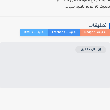
مة جميع الهواتف التى ستدعم
يم للعبة ببجى...
عليقات
إرسال تعليق