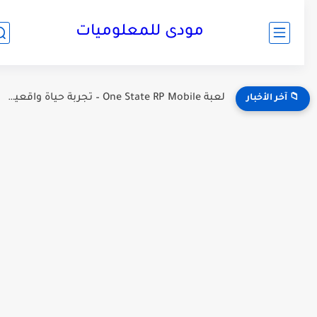
مودى للمعلوميات
تحميل وتثبيت أفضل وأخف محاكى أندرويد للكمبيوتر2026 NoxPlayer
📁 آخر الأخبار