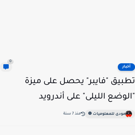
0
خبار
بيق "فايبر" يحصل على ميزة
لوضع الليلى" على أندرويد
منذ 7 سنة
مودى للمعلوميات ❶