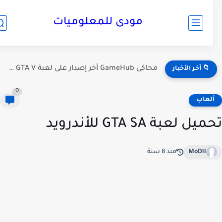
مودى للمعلوميات
محاكى GameHub أخر إصدار على لعبة GTA V على الموبايل...
📁 آخر الأخبار
0
لعاب
ل لعبة GTA SA للأندرويد
MoDii
منذ 8 سنة