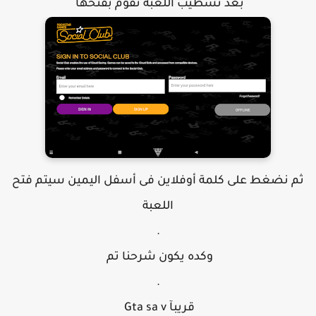
بعد تسطيب اللعبة نقوم بفتحها
م نضغط على كلمة أوفلاين فى أسفل اليمين سيتم فتح
اللعبة
.
وكده يكون شرحنا تم
.
قريبآ Gta sa v