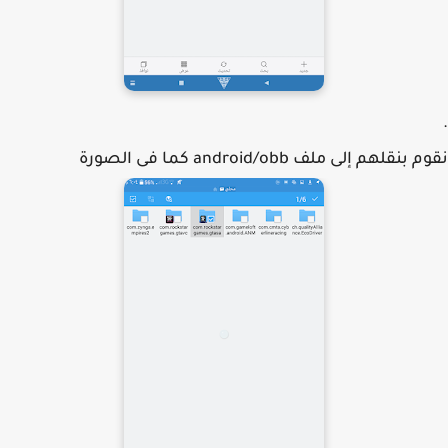
نقلهم إلى ملف android/obb كما فى الصورة