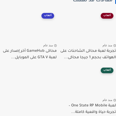
قالات قد تهمك
ألعاب
ألعاب
نذ عام
منذ عام
بة لعبة محاكى الشاحنات على
محاكى GameHub أخر إصدار على
ف بحجم 1 جيجا محاكى...
لعبة GTA V على الموبايل...
ألعاب
نذ عام
لعبة One State RP Mobile –
بة حياة واقعية كاملة...