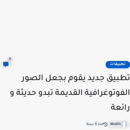
0
طبيقات
بيق جديد يقوم بجعل الصور
فوتوغرافية القديمة تبدو حديثة و
ئعة
MoDii
منذ 9 سنة