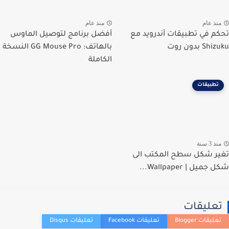
نذ عام
منذ عام
م في تطبيقات أندرويد مع
أفضل برنامج لتوصيل الماوس
S بدون روت
بالهاتف: GG Mouse Pro النسخة
الكاملة
تطبيقات
ذ 3 سنة
ر شكل سطح المكتب الى
ميل | Wallpaper...
عليقات