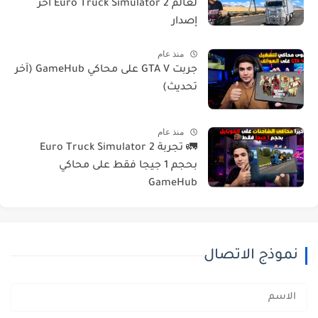
لعالم Euro Truck Simulator 2 أخر
إصدار
منذ عام
جربت GTA V على محاكي GameHub (آخر
تحديث)
منذ عام
🚛 تجربة Euro Truck Simulator 2
بحجم 1 جيجا فقط على محاكي
GameHub
نموذج الاتصال