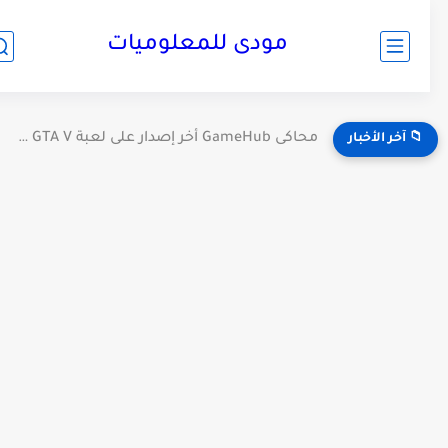
مودى للمعلوميات
محاكى GameHub أخر إصدار على لعبة GTA V على الموبايل...
📁 آخر الأخبار