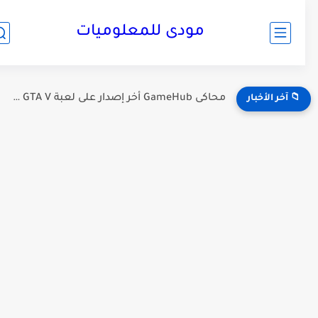
مودى للمعلوميات
محاكى GameHub أخر إصدار على لعبة GTA V على الموبايل...
📁 آخر الأخبار